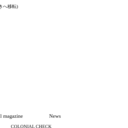
きへ移転)
l magazine
News
COLONIAL CHECK