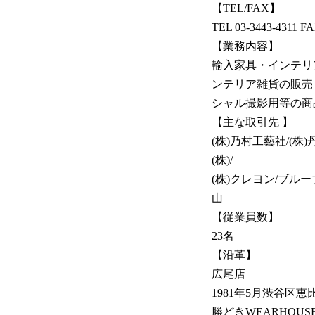
【TEL/FAX】
TEL 03-3443-4311 FA
【業務内容】
輸入家具・インテリ
ンテリア雑貨の販売
シャル撮影用等の商
【主な取引先 】
(株)乃村工藝社/(株
(株)/
(株)クレヨン/ブルー
山
【従業員数】
23名
【沿革】
広尾店
1981年5月渋谷区恵
勝どきWEARHOUS